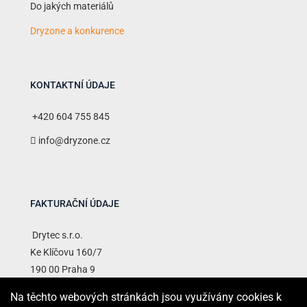
Do jakých materiálů
Dryzone a konkurence
KONTAKTNÍ ÚDAJE
+420 604 755 845
info@dryzone.cz
FAKTURAČNÍ ÚDAJE
Drytec s.r.o.
Ke Klíčovu 160/7
190 00 Praha 9
Na těchto webových stránkách jsou využívány cookies k
IČO : 28526520