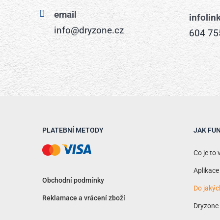
email
infolin
info@dryzone.cz
604 75
PLATEBNÍ METODY
JAK FU
Co je to 
Aplikace
Obchodní podmínky
Do jakýc
Reklamace a vrácení zboží
Dryzone