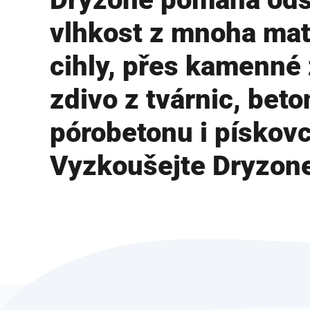
vlhkost z mnoha mat
cihly, přes kamenné 
zdivo z tvárnic, beto
pórobetonu i pískovc
Vyzkoušejte Dryzon