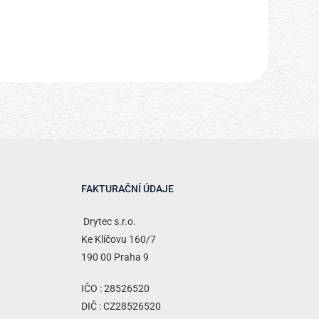
FAKTURAČNÍ ÚDAJE
Drytec s.r.o.
Ke Klíčovu 160/7
190 00 Praha 9
IČO : 28526520
DIČ : CZ28526520