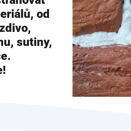
eriálů, od
zdivo,
nu, sutiny,
e.
e!