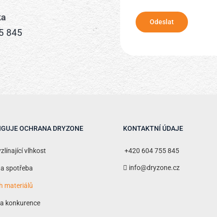
ka
5 845
NGUJE OCHRANA DRYZONE
KONTAKTNÍ ÚDAJE
vzlínající vlhkost
+420 604 755 845
info@dryzone.cz
 a spotřeba
h materiálů
 a konkurence