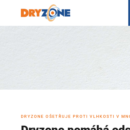
Skip
to
content
DRYZONE OŠETŘUJE PROTI VLHKOSTI V MN
Dryzone pomáhá ods