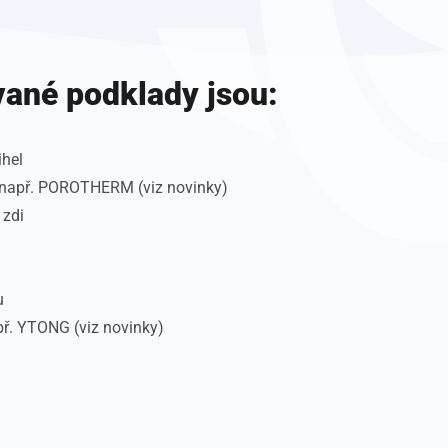
vané podklady jsou:
ihel
– např. POROTHERM (viz novinky)
 zdi
u
př. YTONG (viz novinky)