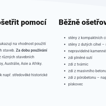
ošetřit pomocí
Běžně ošetřo
stěny z kompaktních c
ukazují na vhodnost použití
stěny z dutých cihel 
ch staveb.
Za dobu používání
nepravidelné kamenné
 různých stavebních
zdi plněné sutí
 Austrálie, Asie a Afriky.
zdi z tvárnic
zdi z masivního beton
 např. středověké historické
zdi z pórobetonu – na
pískovec